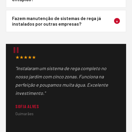
maiores ou com maior número de zonas podem levar
mais tempo.
Os aspersores pop-up têm filtro incorporado que pode
Fazem manutenção de sistemas de rega já
ser limpo facilmente. Em caso de avaria, substituímos
+
instalados por outras empresas?
o aspersor pontualmente sem necessidade de refazer
toda a rede.
Sim, fazemos manutenção, reparação e otimização de
qualquer sistema de rega, independentemente de quem
o instalou.
★★★★★
"Instalaram um sistema de rega completo no
nosso jardim com cinco zonas. Funciona na
perfeição e poupamos muita água. Excelente
investimento."
SOFIA ALVES
Guimarães