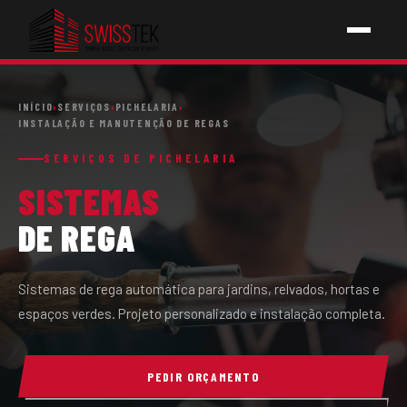
INÍCIO
INÍCIO
›
SERVIÇOS
›
PICHELARIA
›
INSTALAÇÃO E MANUTENÇÃO DE REGAS
SERVIÇOS
SERVIÇOS DE PICHELARIA
SISTEMAS
↳ PICHELARIA
DE REGA
↳ ELETRICIDADE
↳ AQUECIMENTOS
Sistemas de rega automática para jardins, relvados, hortas e
espaços verdes. Projeto personalizado e instalação completa.
↳ CONSTRUÇÕES
PEDIR ORÇAMENTO
SOBRE NÓS