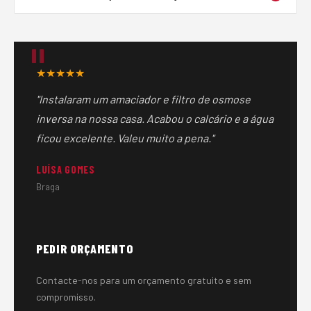
mais económica quando o objetivo é apenas melhorar a
Sim, fazemos manutenção e substituição de cartuchos
água de beber.
em qualquer sistema de filtragem, independentemente
da marca ou de quem instalou.
★★★★★
"Instalaram um amaciador e filtro de osmose
inversa na nossa casa. Acabou o calcário e a água
ficou excelente. Valeu muito a pena."
LUÍSA GOMES
Braga
PEDIR ORÇAMENTO
Contacte-nos para um orçamento gratuito e sem
compromisso.