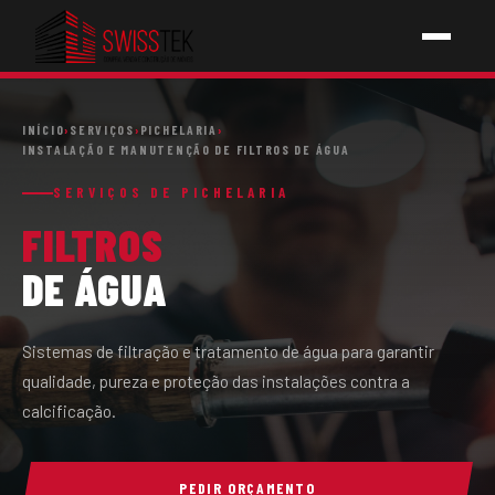
INÍCIO
INÍCIO
›
SERVIÇOS
›
PICHELARIA
›
INSTALAÇÃO E MANUTENÇÃO DE FILTROS DE ÁGUA
SERVIÇOS
SERVIÇOS DE PICHELARIA
FILTROS
↳ PICHELARIA
DE ÁGUA
↳ ELETRICIDADE
↳ AQUECIMENTOS
Sistemas de filtração e tratamento de água para garantir
qualidade, pureza e proteção das instalações contra a
↳ CONSTRUÇÕES
calcificação.
SOBRE NÓS
PEDIR ORÇAMENTO