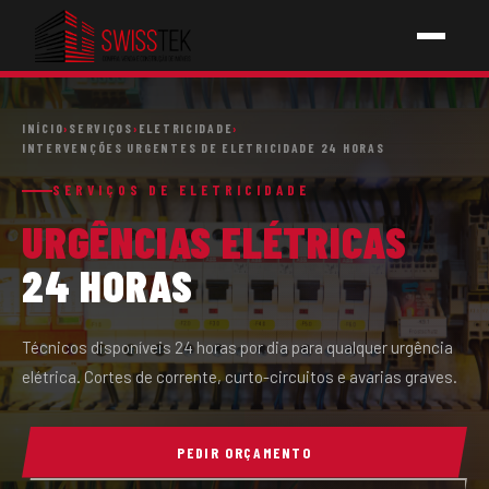
INÍCIO
INÍCIO
›
SERVIÇOS
›
ELETRICIDADE
›
INTERVENÇÕES URGENTES DE ELETRICIDADE 24 HORAS
SERVIÇOS
SERVIÇOS DE ELETRICIDADE
URGÊNCIAS ELÉTRICAS
↳ PICHELARIA
24 HORAS
↳ ELETRICIDADE
↳ AQUECIMENTOS
Técnicos disponíveis 24 horas por dia para qualquer urgência
elétrica. Cortes de corrente, curto-circuitos e avarias graves.
↳ CONSTRUÇÕES
PEDIR ORÇAMENTO
SOBRE NÓS