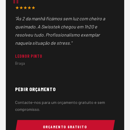
necessário material específico não disponível,
★★★★★
instalamos solução provisória segura até completar a
"Às 2 da manhã ficámos sem luz com cheiro a
reparação.
queimado. A Swisstek chegou em 1h20 e
resolveu tudo. Profissionalismo exemplar
naquela situação de stress."
LEONOR PINTO
Braga
PEDIR ORÇAMENTO
Contacte-nos para um orçamento gratuito e sem
compromisso.
ORÇAMENTO GRATUITO