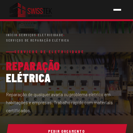
INÍCIO
INÍCIO
›
SERVIÇOS
›
ELETRICIDADE
›
SERVIÇOS DE REPARAÇÃO ELÉTRICA
SERVIÇOS
SERVIÇOS DE ELETRICIDADE
REPARAÇÃO
↳ PICHELARIA
ELÉTRICA
↳ ELETRICIDADE
↳ AQUECIMENTOS
Reparação de qualquer avaria ou problema elétrico em
habitações e empresas. Trabalho rápido com materiais
↳ CONSTRUÇÕES
certificados.
SOBRE NÓS
PEDIR ORÇAMENTO