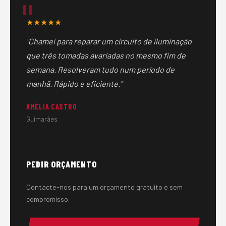
qualquer origem, desde que seja possível fazer um
diagnóstico técnico correto e que a instalação esteja
★★★★★
em estado que permita intervenção segura.
"Chamei para reparar um circuito de iluminação
que três tomadas avariadas no mesmo fim de
semana. Resolveram tudo num período de
manhã. Rápido e eficiente."
AMÉLIA CASTRO
Guimarães
PEDIR ORÇAMENTO
Contacte-nos para um orçamento gratuito e sem
compromisso.