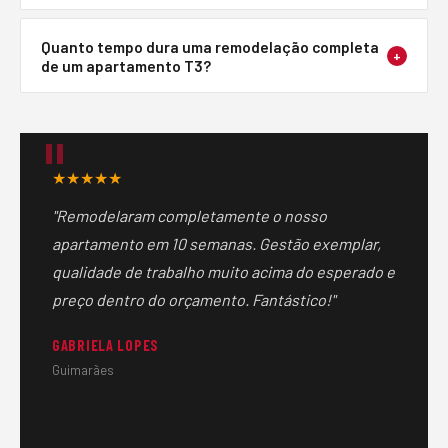
do custo da intervenção, especialmente quando inclui
Sim, o nosso preço inclui sempre remoção de entulho e
modernização de instalações técnicas e melhoria
Quanto tempo dura uma remodelação completa
limpeza final do espaço. Entregamos a obra limpa e
+
de um apartamento T3?
energética.
pronta a usar.
Uma remodelação completa de apartamento T3
(instalações, revestimentos e acabamentos) demora
geralmente entre 8 a 16 semanas dependendo do
★★★★★
âmbito e da disponibilidade de materiais.
"Remodelaram completamente o nosso
apartamento em 10 semanas. Gestão exemplar,
qualidade de trabalho muito acima do esperado e
preço dentro do orçamento. Fantástico!"
GABRIELA LOPES
Guimarães