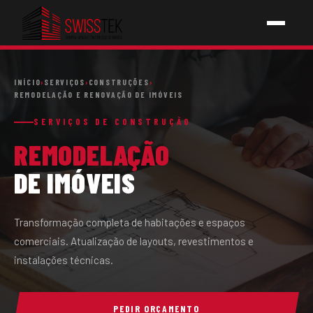
INÍCIO
INÍCIO
›
SERVIÇOS
›
CONSTRUÇÕES
›
REMODELAÇÃO E RENOVAÇÃO DE IMÓVEIS
SERVIÇOS
SERVIÇOS DE CONSTRUÇÃO
REMODELAÇÃO
↳ PICHELARIA
DE IMÓVEIS
↳ ELETRICIDADE
↳ AQUECIMENTOS
Transformação completa de habitações e espaços
comerciais. Atualização de layouts, revestimentos e
↳ CONSTRUÇÕES
instalações técnicas.
SOBRE NÓS
PEDIR ORÇAMENTO