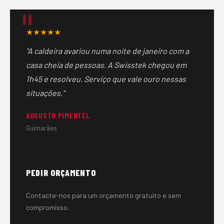
é sempre do cliente. Nunca avançamos com trabalhos
sem aprovação prévia.
★★★★★
"A caldeira avariou numa noite de janeiro com a
casa cheia de pessoas. A Swisstek chegou em
1h45 e resolveu. Serviço que vale ouro nessas
situações."
AUGUSTO PIMENTEL
Guimarães
PEDIR ORÇAMENTO
Contacte-nos para um orçamento gratuito e sem
compromisso.