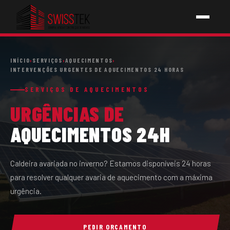
INÍCIO
INÍCIO
›
SERVIÇOS
›
AQUECIMENTOS
›
INTERVENÇÕES URGENTES DE AQUECIMENTOS 24 HORAS
SERVIÇOS
SERVIÇOS DE AQUECIMENTOS
URGÊNCIAS DE
↳ PICHELARIA
AQUECIMENTOS 24H
↳ ELETRICIDADE
↳ AQUECIMENTOS
Caldeira avariada no inverno? Estamos disponíveis 24 horas
para resolver qualquer avaria de aquecimento com a máxima
↳ CONSTRUÇÕES
urgência.
SOBRE NÓS
PEDIR ORÇAMENTO