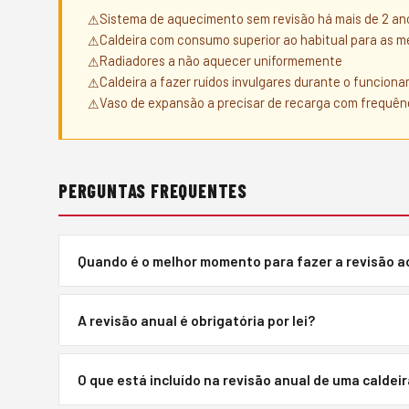
Sistema de aquecimento sem revisão há mais de 2 an
Caldeira com consumo superior ao habitual para as 
Radiadores a não aquecer uniformemente
Caldeira a fazer ruídos invulgares durante o funcion
Vaso de expansão a precisar de recarga com frequên
PERGUNTAS FREQUENTES
Quando é o melhor momento para fazer a revisão 
Setembro e outubro são ideais — o sistema está fora d
A revisão anual é obrigatória por lei?
antes de o frio chegar. Evite agendar em novembro qu
Para caldeiras a gás com potência acima de determinado
O que está incluído na revisão anual de uma caldeir
emissão de relatório. Para outros sistemas, não é obr