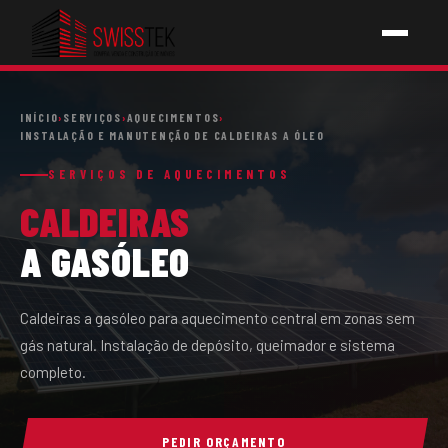
INÍCIO
INÍCIO
›
SERVIÇOS
›
AQUECIMENTOS
›
INSTALAÇÃO E MANUTENÇÃO DE CALDEIRAS A ÓLEO
SERVIÇOS
SERVIÇOS DE AQUECIMENTOS
CALDEIRAS
↳ PICHELARIA
A GASÓLEO
↳ ELETRICIDADE
↳ AQUECIMENTOS
Caldeiras a gasóleo para aquecimento central em zonas sem
gás natural. Instalação de depósito, queimador e sistema
↳ CONSTRUÇÕES
completo.
SOBRE NÓS
PEDIR ORÇAMENTO