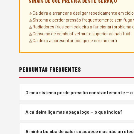
SINAIS DE QUE PRECISA DESTE SERVIÇO
Caldeira a arrancar e desligar repetidamente em ciclo
Sistema a perder pressão frequentemente sem fuga v
Radiadores frios com caldeira a funcionar (problema d
Consumo de combustível muito superior ao habitual
Caldeira a apresentar código de erro no ecrã
PERGUNTAS FREQUENTES
O meu sistema perde pressão constantemente — o 
As causas mais comuns são: vaso de expansão defeituo
A caldeira liga mas apaga logo — o que indica?
ou válvula de segurança com defeito a descarregar. Cad
Pode ser problema de ionização (sensor de chama a não
A minha bomba de calor só aquece mas não arrefec
temperatura com defeito ou problema no ventilador de